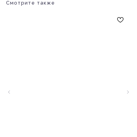
Смотрите также
Каталог
Покупателям
Букеты до 3 000 ₽
О нас
Сборные букеты
Доставка и оплата
Композиции в корзине
Контакты