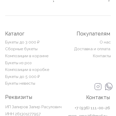
Реквизиты
Контакты
ИП Запиров Запир Расулович
+7 (936) 111-00-26
ИНН 261301277957
mon_ame26@mail.ru
ОГРНИП 322265100088742
Ставрополь, Михаила Морозова 31
График работы: 9.00-21.00
Политика конфиденциальности и обработки
персональных данных
Согласие на обработку персональных данных
Согласие на получение рекламно-информационной рассылки
Политика использования файлов cookie
Публичная Оферта
*Instagram (принадлежит компании Meta, признанной
экстремистской и запрещённой на территории РФ