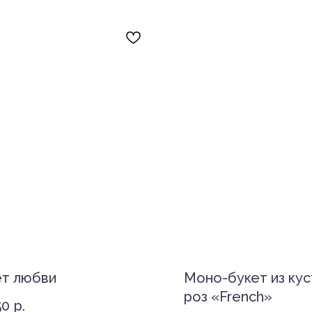
т любви
Моно-букет из ку
роз «French»
50
р.