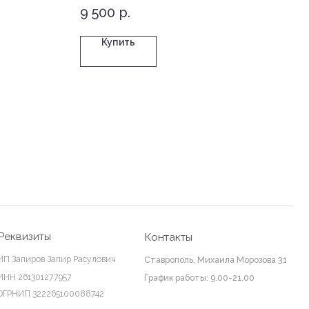
9 500
р.
35 
Купить
Контакты
 Расулович
Ставрополь, Михаила Морозова 31
График работы: 9.00-21.00
0088742