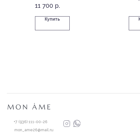
11 700
р.
Купить
Кат
Букет
+7 (936) 111-00-26
Сбор
mon_ame26@mail.ru
Комп
Букет
Политика конфиденциальности и обработки персональных данных
Согласие на обработку персональных данных
Букет
Согласие на получение рекламно-информационной рассылки
Политика использования файлов cookie
Комп
Публичная Оферта
Буке
*Instagram (принадлежит компании Meta, признанной
экстремистской и запрещённой на территории РФ