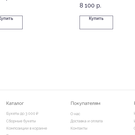
8 100
р.
Купить
Купить
алог
Покупателям
Реквизиты
ИП Запиров Запир
ы до 3 000 ₽
О нас
ные букеты
Доставка и оплата
ИНН 261301277957
озиции в корзине
Контакты
ОГРНИП 32226510
ы из роз
ы до 5 000 ₽
озиции в коробке
ты невесты