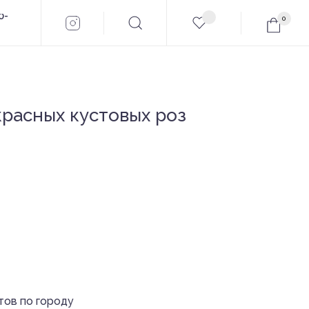
0
красных кустовых роз
тов по городу