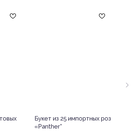
стовых
Букет из 25 импортных роз
Бук
«Panther”
Pin