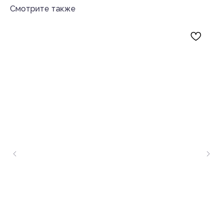
Смотрите также
Каталог
Покупателям
Букеты до 3 000 ₽
О нас
Сборные букеты
Доставка и оплата